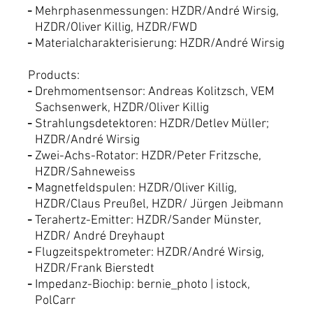
Mehrphasenmessungen: HZDR/André Wirsig,
HZDR/Oliver Killig, HZDR/FWD
Materialcharakterisierung: HZDR/André Wirsig
Products:
Drehmomentsensor: Andreas Kolitzsch, VEM
Sachsenwerk, HZDR/Oliver Killig
Strahlungsdetektoren: HZDR/Detlev Müller;
HZDR/André Wirsig
Zwei-Achs-Rotator: HZDR/Peter Fritzsche,
HZDR/Sahneweiss
Magnetfeldspulen: HZDR/Oliver Killig,
HZDR/Claus Preußel, HZDR/ Jürgen Jeibmann
Terahertz-Emitter: HZDR/Sander Münster,
HZDR/ André Dreyhaupt
Flugzeitspektrometer: HZDR/André Wirsig,
HZDR/Frank Bierstedt
Impedanz-Biochip: bernie_photo | istock,
PolCarr